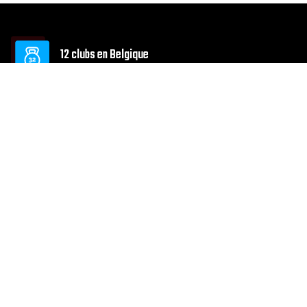
12 clubs en Belgique
Equipments dernière génération
10 zones d’entraînement
ONLY AT LSF !