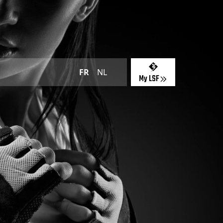
FR
NL
My LSF