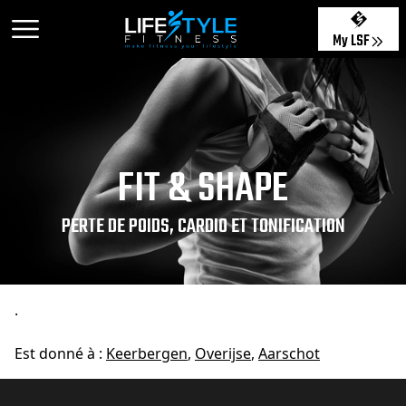
My LSF
FIT & SHAPE
PERTE DE POIDS, CARDIO ET TONIFICATION
.
Est donné à :
Keerbergen
,
Overijse
,
Aarschot