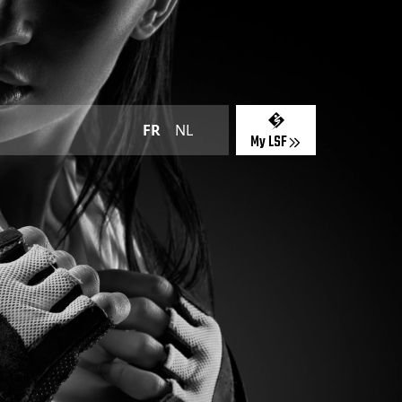
FR
NL
My LSF