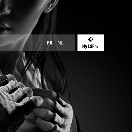
FR
NL
My LSF