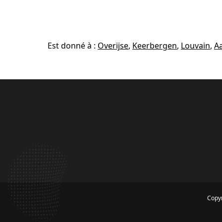
Est donné à :
Overijse
,
Keerbergen
,
Louvain
,
A
Copyr