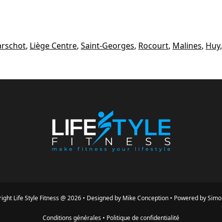
arschot
,
Liège Centre
,
Saint-Georges
,
Rocourt
,
Malines
,
Huy
ight
Life Style Fitness
@
2026
•
Designed by
Mike Conception
•
Powered by
Simo
Conditions générales
•
Politique de confidentialité