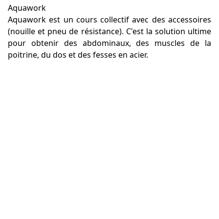
Aquawork
Aquawork est un cours collectif avec des accessoires
(nouille et pneu de résistance). C'est la solution ultime
pour obtenir des abdominaux, des muscles de la
poitrine, du dos et des fesses en acier.
ZONE CIRCUIT
Cercle Milon
Dans le cercle de Millon, vous entraînez les 6 groupes
de muscles du grite et alternez cela avec un
entraînement cardio. Pour les exercices de
renforcement musculaire, vous vous entraînez
toujours pendant une minute. Pour les exercices
cardio, vous vous entraînez pendant 4 minutes. Le
temps de changement est toujours de 30 secondes.
Votre formation est donc très variée et complète.
eGym