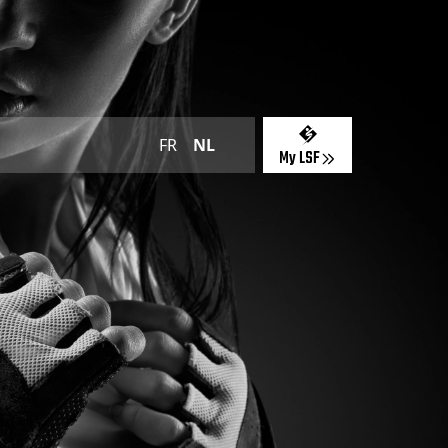
FR
NL
My LSF