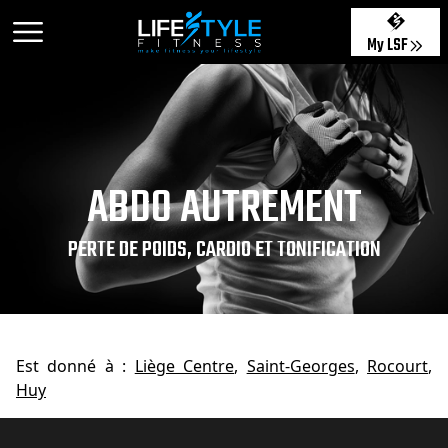
My LSF
ABDO AUTREMENT
PERTE DE POIDS, CARDIO ET TONIFICATION
Est donné à :
Liège Centre
,
Saint-Georges
,
Rocourt
,
Huy