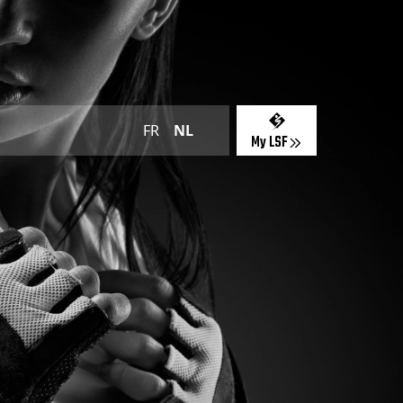
FR
NL
My LSF