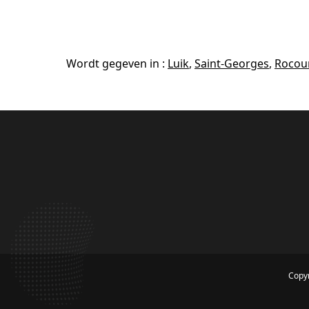
Wordt gegeven in :
Luik
,
Saint-Georges
,
Rocou
Copyr