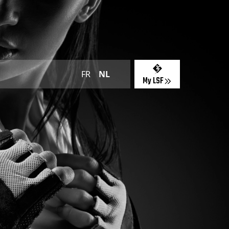
FR
NL
My LSF