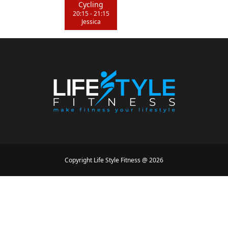
Cycling
20:15
-
21:15
Jessica
Copyright
Life Style Fitness
@
2026
Designed by
Mike Conception
Powered by
Simon Loir
Algemene voorwaarden
•
Privacyvoorwaarden