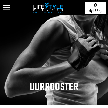
My LSF
UURROOSTER